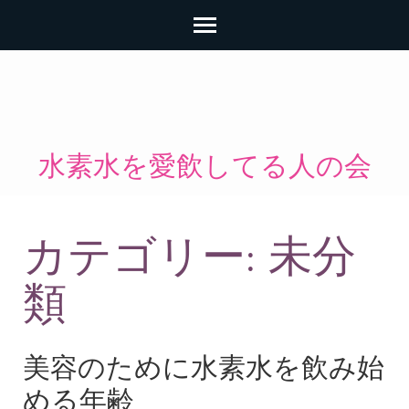
コ
ン
テ
ン
水素水を愛飲してる人の会
ツ
へ
ス
カテゴリー:
未分
キ
ッ
類
プ
(Enter
美容のために水素水を飲み始
を
押
める年齢