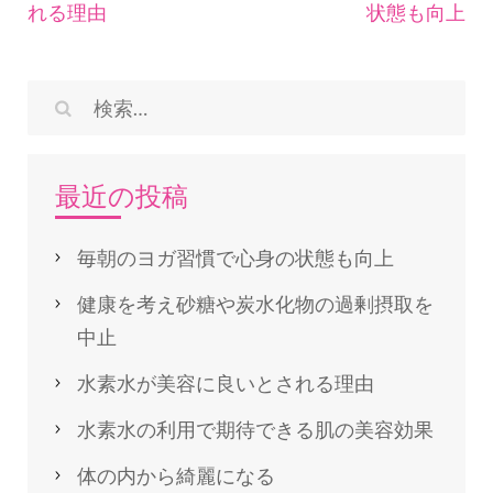
稿
れる理由
状態も向上
ナ
ビ
ゲ
検
ー
索:
シ
最近の投稿
ョ
ン
毎朝のヨガ習慣で心身の状態も向上
健康を考え砂糖や炭水化物の過剰摂取を
中止
水素水が美容に良いとされる理由
水素水の利用で期待できる肌の美容効果
体の内から綺麗になる