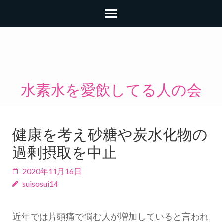
コ
ン
テ
ン
水素水を愛飲してる人の会
ツ
へ
ス
健康を考え砂糖や炭水化物の
キ
過剰摂取を中止
ッ
プ
2020年11月16日
(Enter
suisosui14
を
押
近年では片頭痛で悩む人が増加していると言われ