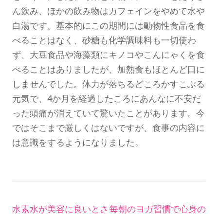
ん飲み、ほかの飲み物はカフェインをやめて水や
白湯です。基本的にこの期間には動物性食品を食
べることはなく、砂糖も化学調味料も一切使わ
ず、大豆食品や海藻類にキノコやこんにゃくを食
べることはありましたが、加熱食もほとんど口に
しませんでした。体力が落ちるどころかすこぶる
元気で、4か月を経過したころにあんなに不安だ
った頭痛が消えていて驚いたことがあります。今
ではそこまで厳しくはないですが、食事の内容に
は意識をするようになりました。
投
水素水が美容に良いとさ
毎朝のヨガ習慣で心身の